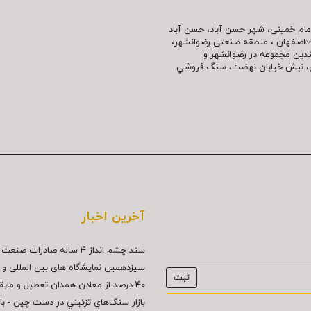
مللی امام خمینی، شهر حسن آباد، حسن آباد
✅اصفهان ، منطقه صنعتی رضوانشهر،
چندین مجموعه در رضوانشهر و
نش، نبش خیابان نهضت، سنگ فروشي
آخرین اخبار
سند چشم انداز ۴ ساله صادرات صنعت سنگ...
سیزدهمین نمایشگاه های بین المللی و د
40 درصد از معادن همدان تعطيل و مابقي...
بازار سنگ‌هاي تزئيني در دست چين - بازار