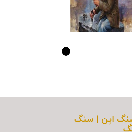
1
سنگ اپن | سنگ
گ