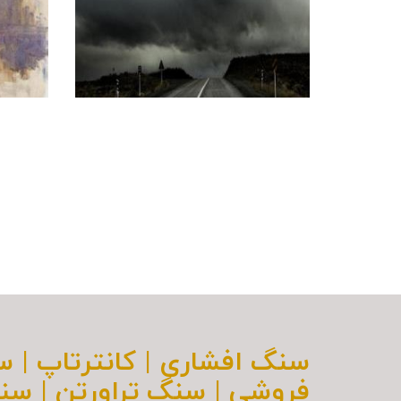
سنگ افشاری | کانترتاپ | 
فروشی | سنگ تراورتن | سن