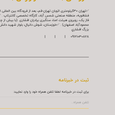
✅تهران 30کیلومتری اتوبان تهران-قم، بعد از فرودگاه بین ال
فشافویه، منطقه صنعتی شمس آباد، کارگاه تخصصی کانترتاپ . 
فاز یک، روبروی هیئت امنا، سنگبری برادران افشاری .(با بیش از 
محمودآباد اصفهان) . ✅خوزستان، شوش دانیال، بلوار شهيد دا
بزرگ افشاري
09121030828 | | |
ثبت در خبرنامه
برای ثبت در خبرنامه لطفا تلفن همراه خود را وارد نمایید: